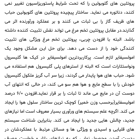
پروتئین های گلوبولین را که تحت شرایط پاستوریزاسیون تغییر نمی
کنند، دناتوره می نماید. ساختار پیچیده پروتئین های گلوبولین حباب
های ظریف گاز را بی ثبات می کنند و بر عملکرد ورآورنده اثر می
گذارند.در مقابل پروتئین تخم مرغ می تواند نقش تثبیت کننده داشته
باشد. البته با افزودن چربی، پروتئین تخم مرغ ویژگی های تثبیت
کنندگی خود را از دست می دهد. برای حل این مشکل وجود یک
امولسیفایر لازم است. پرکاربردترین امولسیفایر در کیک ها گلیسرول
ونواستئارات است که البته از استرهای پلی گلیسرول هم استفاده می
شود. حباب های هوا پایدار می گردند، زیرا سر آب گریز ملکول گلیسرول
خودش را با سطح مایع و هوا هم سو می کند، در حالی که انتهای آب
دوست آن در مایع می ماند تا ثبات را بر قرار نماید.افزودن ۶/۰ درصد
امولیسفایر(برحسب وزن خمیر) کوچک ترین ساختار سلول هوا را ایجاد
می کند. اگرچه علم سیستم های ورآوری بسیار معروف است اما نیازهای
جدید، چالش هایی جدید را ایجاد می کند. بنابراین شناخت سیستم
های قلیایی و اسیدی و ویژگی ها و مسائل مرتبط با عملکردشان در
بدست آوردن محصول نهایی که به نیازهای بازار و خواست مصرف