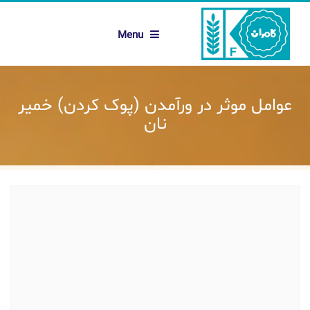
Menu
عوامل موثر در ورآمدن (پوک کردن) خمیر
نان