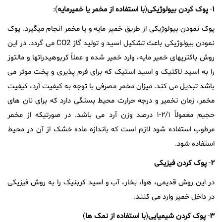
۱
-
پوک
کر
دن
بیولوژیکی
(
با
استفاده
از
مخمر
یا
خمیرمایه
):
پوک نمودن بیولوژیکی از طریق خمیر مایه و یا مخمر انجام میگیرد. پوک
نمودن بیولوژیکی باعث تشکیل اسید و تولید گاز CO2 می گردد. در این
روش باکتریهای خمیر مایه، وارد خمیر شده و عملاً کربوهیدراتها و مالتوز
را به اسید لاکتیک و اسید استیک که برای فرم پذیری و پخت موثر می
باشد تبدیل می کند. میزان مخمر مصرفی با توجه به کیفیت آرد، کیفیت
مخمر، زمان تخمیر و درجه حرارت محیط بستگی دارد که برای نان های
حجیم معمولاً ۲/۱-۱ درصد وزن آرد می باشد. در صورتیکه از مخمر
مرطوب استفاده شود لازم است که باندازه ماده خشک از آن در محیط
استفاده شود.
۲
-
پوک
کردن
فیزیکی
در این روش قدیمی، هوا، بخار، آب و اسید کربنیک را به روش فیزیکی
در داخل خمیر وارد می کنند.
۳
-
پوک
کردن
شیمیایی
(
با
استفاده
از
نمک
ها
)