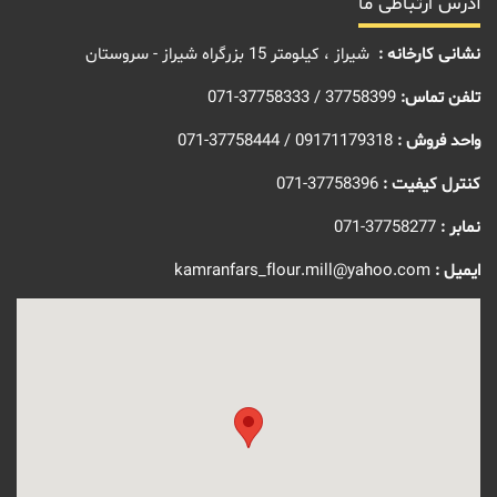
آدرس ارتباطی ما
نشانی کارخانه :
شیراز ، کیلومتر 15 بزرگراه شیراز - سروستان
تلفن تماس:
37758399 / 37758333-071
واحد فروش :
09171179318 / 37758444-071
کنترل کیفیت :
37758396-071
نمابر :
37758277-071
ایمیل :
kamranfars_flour.mill@yahoo.com